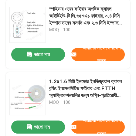
স্পাইডার ওয়েব ফাইবার অপটিক ক্যাবল
আইটিইউ-টি জি.৬৫৭এ১ ফাইবার, ০.৪ মিমি
আমাদের সম্পর্কে
ইস্পাত তারের সমর্থন এবং ২.৬ মিমি ইস্পাত
তারের শক্তি সদস্যের সাথে
MOQ：100
কারখানা ভ্রমণ
আমাদের সাথে যোগাযোগ
ভালো দাম
মান নিয়ন্ত্রণ
করুন
আমাদের সাথে যোগাযোগ করুন
1.2x1.6 মিমি ইনডোর ইনভিজ্যুয়াল ক্যাবল
বন্ডিং ইনসেনসিটিভ ফাইবার এবং FTTH
খবর
অ্যাপ্লিকেশনগুলির জন্য অগ্নি-প্রতিরোধী
টিপিইউ গ্লাভস সহ
MOQ：100
সব ক্ষেত্রেই
আমাদের সাথে যোগাযোগ
ভালো দাম
উদ্ধৃতির জন্য আবেদন
করুন