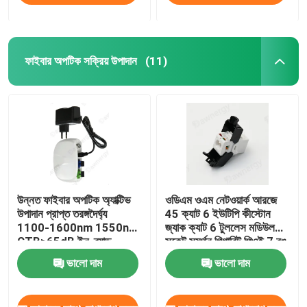
ফাইবার অপটিক সক্রিয় উপাদান
(11)
উন্নত ফাইবার অপটিক অ্যাক্টিভ
ওডিএম ওএম নেটওয়ার্ক আরজে
উপাদান প্রাপ্ত তরঙ্গদৈর্ঘ্য
45 ক্যাট 6 ইউটিপি কীস্টোন
1100-1600nm 1550nm
জ্যাক ক্যাট 6 টুললেস মডিউল
CTB≥65dB ইন-ব্যান্ড
সকেট সমর্থন গিগাবিট পিওই 7 রঙ
সমতলতা ±1dB 47-1006
উপলব্ধ
ভালো দাম
ভালো দাম
MHz