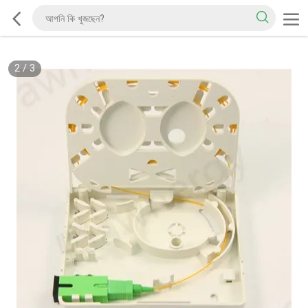
2
/
3