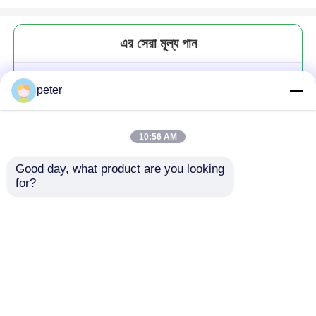
এর সেরা মূল্য পান
জলরোধী হাউজিং সহ 2 কোর এসসি ফাইবার
peter
অপটিক সংযোগকারী
10:56 AM
Good day, what product are you looking 
for?
চালিয়ে
প্রস্তাবিত পণ্য
বাড়ি
আমাদের সম্পর্কে
আমাদের সাথে যোগাযোগ করুন
Desktop Site