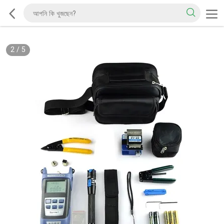
2
/
5