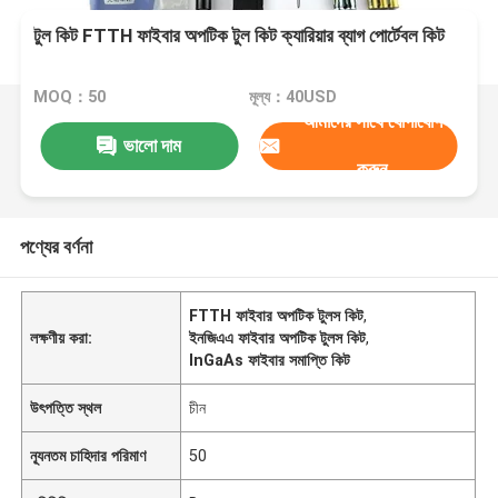
টুল কিট FTTH ফাইবার অপটিক টুল কিট ক্যারিয়ার ব্যাগ পোর্টেবল কিট
MOQ：50
মূল্য：40USD
আমাদের সাথে যোগাযোগ
ভালো দাম
করুন
পণ্যের বর্ণনা
FTTH ফাইবার অপটিক টুলস কিট
,
লক্ষণীয় করা:
ইনজিএএ ফাইবার অপটিক টুলস কিট
,
InGaAs ফাইবার সমাপ্তি কিট
উৎপত্তি স্থল
চীন
ন্যূনতম চাহিদার পরিমাণ
50