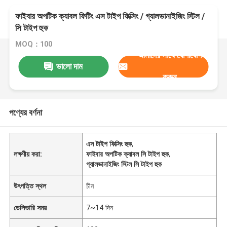
ফাইবার অপটিক ক্যাবল ফিটিং এস টাইপ ফিক্সিং / গ্যালভানাইজিং স্টিল /
সি টাইপ হুক
MOQ：100
আমাদের সাথে যোগাযোগ
ভালো দাম
করুন
পণ্যের বর্ণনা
এস টাইপ ফিক্সিং হুক
,
লক্ষণীয় করা:
ফাইবার অপটিক ক্যাবল সি টাইপ হুক
,
গ্যালভানাইজিং স্টিল সি টাইপ হুক
উৎপত্তি স্থল
চীন
ডেলিভারি সময়
7~14 দিন