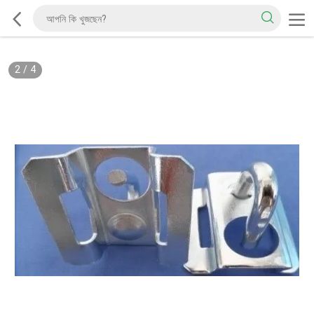
2
/
4