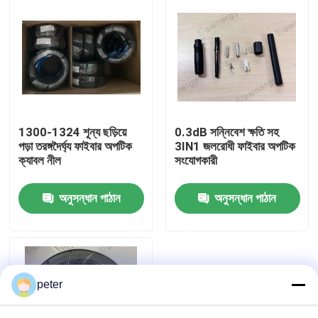
1300-1324 শূন্য ছড়িয়ে
0.3dB সন্নিবেশ ক্ষতি সহ
পড়া তরঙ্গদৈর্ঘ্য ফাইবার অপটিক
3IN1 জলরোধী ফাইবার অপটিক
ক্যাবল নীল
সংযোগকারী
অনুসন্ধান পাঠান
অনুসন্ধান পাঠান
বাড়ি
পণ্য
peter
ভিডিও