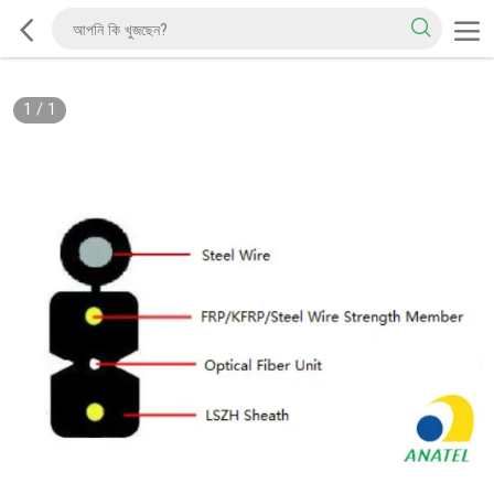
1
/
1