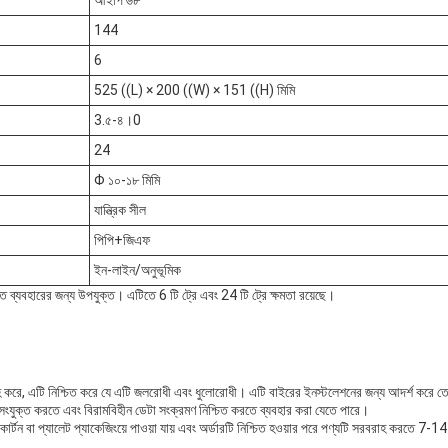
আইপি ৬৮
144
6
525 ((L) × 200 ((W) × 151 ((H) মিমি
3.৫-৪।0
24
Φ ১০-১৮ মিমি
যান্ত্রিক সীল
পিপি+জিএফ
ইন-লাইন/অনুভূমিক
 ব্যবহারের জন্য উপযুক্ত। এটিতে 6 টি ট্রে এবং 24 টি ট্রে ক্ষমতা রয়েছে।
সরবরাহ করে, এটি নিশ্চিত করে যে এটি জলরোধী এবং ধুলোরোধী। এটি বাইরের ইনস্টলেশনের জন্য আদর্শ ক
 সংযুক্ত করতে এবং বিরামবিহীন ডেটা সংক্রমণ নিশ্চিত করতে ব্যবহার করা যেতে পারে।
ার্টন বা প্যালেট প্যাকেজিংয়ে পাওয়া যায় এবং অর্ডারটি নিশ্চিত হওয়ার পরে পণ্যটি সরবরাহ করতে 7