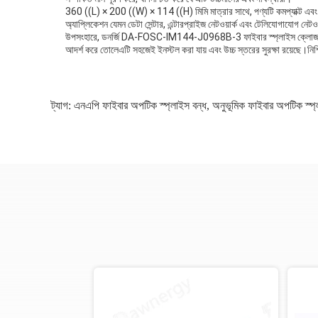
360 ((L) × 200 ((W) × 114 ((H) মিমি মাত্রার সাথে, পণ্যটি কমপ্যাক্ট এবং ছো
অ্যাপ্লিকেশন যেমন ডেটা সেন্টার, এন্টারপ্রাইজ নেটওয়ার্ক এবং টেলিযোগাযোগ নেটও
উপসংহারে, ডনর্জি DA-FOSC-IM144-J0968B-3 ফাইবার স্প্লাইস ক্লোজার একটি উচ
আদর্শ করে তোলেএটি সহজেই ইনস্টল করা যায় এবং উচ্চ স্তরের সুরক্ষা রয়েছে।নি
ট্যাগ:
এনএপি ফাইবার অপটিক স্প্লাইস বন্ধ
,
অনুভূমিক ফাইবার অপটিক স্প্