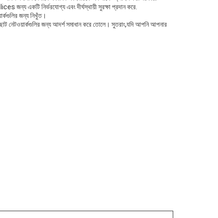
s জন্য একটি নির্ভরযোগ্য এবং দীর্ঘস্থায়ী সুরক্ষা প্রদান করে.
্কগুলির জন্য নিখুঁত।
 ছোট নেটওয়ার্কগুলির জন্য আদর্শ সমাধান করে তোলে। সুতরাং,যদি আপনি আপনার