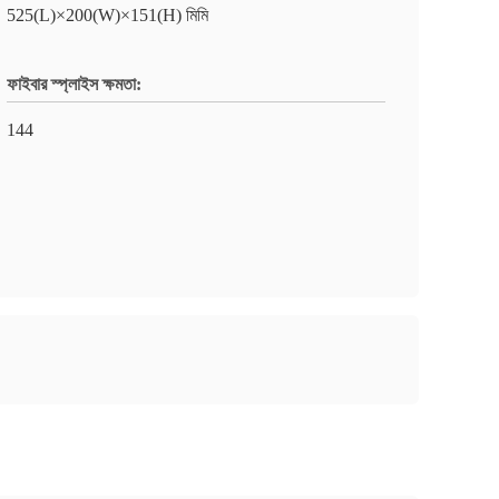
525(L)×200(W)×151(H) মিমি
ফাইবার স্প্লাইস ক্ষমতা:
144