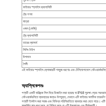
সুরক্ষা গ্রেড
ফাইবার স্প্লাইস ক্যাপাসিটি
ট্রে গণনা
মাত্রা
ওজন (কেজি)
ট্রে ক্যাপাসিটি
তারের ব্যাসার্ধ
সিলিং টাইপ
উপাদান
শৈলী
এই ফাইবার স্প্লাইস ক্লোজারটি গম্বুজ ধরণের এবং টেলিযোগাযোগ নেটওয়ার্কগুলিতে
অ্যাপ্লিকেশনঃ
পণ্যটি একটি যান্ত্রিক সিল দিয়ে ডিজাইন করা হয়েছে যা IP68 সুরক্ষা গ্রেড 
নেটওয়ার্কগুলিতে ব্যবহারের জন্যও উপযুক্ত, যেখানে এটি ফাইবার অপটিক তারগুলি
পণ্যটি ইনস্টল করা সহজ এবং বিভিন্ন পরিস্থিতিতে ব্যবহার করা যেতে পারে। এটি ক
সম্পর্কিত মান পূরণ করে, যা নিশ্চিত করে যে এটি উচ্চমানের এবং দীর্ঘস্থায়ী।