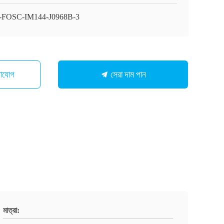
FOSC-IM144-J0968B-3
সেরা দাম পান
গাযোগ
মাত্রা: