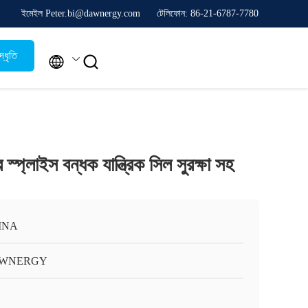
ইমেইল Peter.bi@dawnergy.com
টেলিফোন: 86-21-6787-7780
্ধৃতি


প্লাইস বন্ধক যান্ত্রিক সিল সুরক্ষা সহ
INA
WNERGY