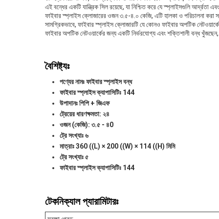
এই বন্ধের একটি যান্ত্রিক সিল রয়েছে, যা নিশ্চিত করে যে স্প্লাইসগুলি আর্দ্রত
ফাইবার স্প্লাইস ক্লোজারের ওজন ৩.৫-৪.০ কেজি, এটি হালকা ও পরিচালনা করা সহ
সামগ্রিকভাবে, ফাইবার স্প্লাইস ক্লোজারটি যে কোনও ফাইবার অপটিক নেটওয়ার্কে
ফাইবার অপটিক নেটওয়ার্কের জন্য একটি নির্ভরযোগ্য এবং শক্তিশালী বন্ধ খুঁজছেন
বৈশিষ্ট্যঃ
পণ্যের নামঃ ফাইবার স্প্লাইস বন্ধ
ফাইবার স্প্লাইস ক্যাপাসিটিঃ 144
উপাদানঃ পিপি + জিএফ
ট্রেয়ের ধারণক্ষমতা: ২৪
ওজন (কেজি): ৩.৫ - ৪0
ট্রে সংখ্যাঃ ৬
মাত্রাঃ 360 ((L) × 200 ((W) × 114 ((H) মিমি
ট্রে সংখ্যাঃ ৫
ফাইবার স্প্লাইস ক্যাপাসিটিঃ 144
টেকনিক্যাল প্যারামিটারঃ