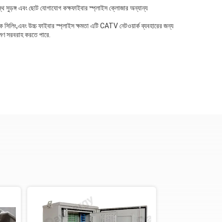
থ সুড়ঙ্গ এবং ছোট যোগাযোগ কক্ষফাইবার স্প্লাইস ক্লোজার অন্যান্য
িলিং,এবং উচ্চ ফাইবার স্প্লাইস ক্ষমতা এটি CATV নেটওয়ার্ক ব্যবহারের জন্য
্রমণ সরবরাহ করতে পারে.