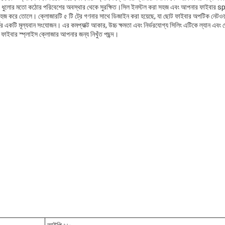
া এবং ধুলোর মতো কঠোর পরিবেশের অবস্থার থেকে সুরক্ষিত।সিল ইনস্টল করা সহজ এবং আপনার ফাইবার splice
জ করে তোলে। ক্লোজারটি ৫ টি ট্রে গণনার সাথে ডিজাইন করা হয়েছে, যা ছোট ফাইবার অপটিক নেটওয়ার
র একটি মূল্যবান সংযোজন। এর কমপ্যাক্ট আকার, উচ্চ ক্ষমতা এবং নির্ভরযোগ্য সিলিং এটিকে ল্যান এবং
, ফাইবার স্প্লাইস ক্লোজার আপনার জন্য নিখুঁত পছন্দ।