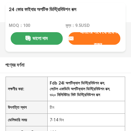
24 কোর ফাইবার অপটিক ডিস্ট্রিবিউশন বক্স
MOQ：100
মূল্য：9.5USD
আমাদের সাথে যোগাযোগ
ভালো দাম
করুন
পণ্যের বর্ণনা
Fdb 24l অপটিক্যাল ডিস্ট্রিবিউশন বক্স
,
লক্ষণীয় করা:
লেটেল এফডিবি অপটিক্যাল ডিস্ট্রিবিউশন বক্স
,
৩২০ মিলিমিটার ফিট ডিস্ট্রিবিউশন বক্স
উৎপত্তি স্থল
চীন
ডেলিভারি সময়
7-14 দিন