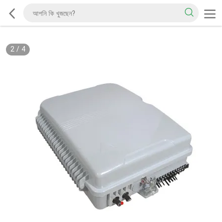
2
/
4